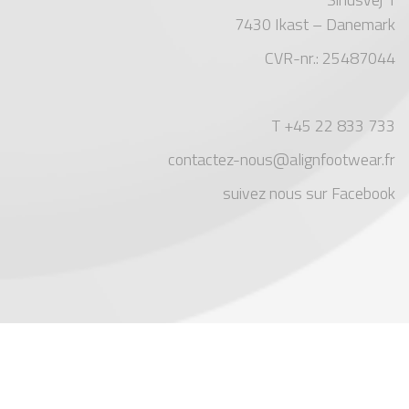
7430 Ikast – Danemark
CVR-nr.: 25487044
T +45 22 833 733
contactez-nous@alignfootwear.fr
suivez nous sur Facebook