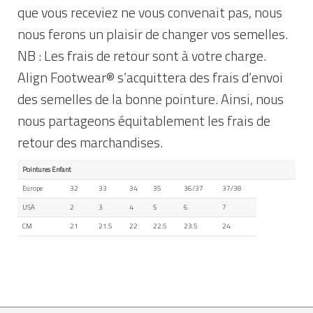
que vous receviez ne vous convenait pas, nous
nous ferons un plaisir de changer vos semelles.
NB : Les frais de retour sont à votre charge.
Align Footwear® s’acquittera des frais d’envoi
des semelles de la bonne pointure. Ainsi, nous
nous partageons équitablement les frais de
retour des marchandises.
Pointures Enfant
Europe
32
33
34
35
36/37
37/38
USA
2
3
4
5
6
7
CM
21
21.5
22
22.5
23.5
24