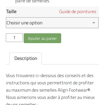
paire de semelles.
Taille
Guide de pointures
quantité
Ajouter au panier
de
Semelles
Enfant
Description
Vous trouverez ci-dessous des conseils et des
instructions qui vous permettront de profiter
au maximum des semelles Align Footwear®.
Nous aimerions vous aider à profiter au mieux
de vos semelles :