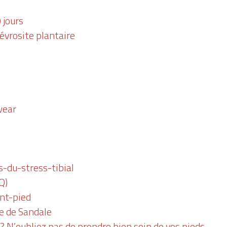
 jours
vrosite plantaire
wear
-du-stress-tibial
Q)
ant-pied
e de Sandale
? N’oubliez pas de prendre bien soin de vos pieds