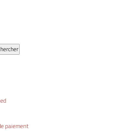
ied
 de paiement