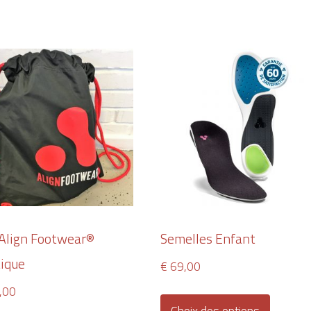
 Align Footwear®
Semelles Enfant
tique
€
69,00
Ce
,00
produi
Choix des options