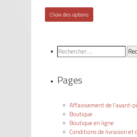
Ce
produit
Choix des options
a
plusieurs
variations.
Rechercher :
Les
options
peuvent
être
Pages
choisies
sur
la
Affaissement de l’avant-p
page
Boutique
du
Boutique en ligne
produit
Conditions de livraison et