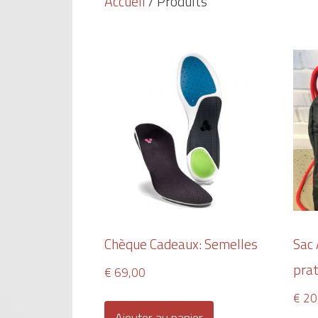
Accueil
/ Produits
Chèque Cadeaux: Semelles
Sac
pra
€
69,00
€
20
Ajouter au panier