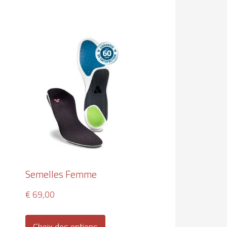
Semelles Femme
€
69,00
Ce
t
produit
Choix des options